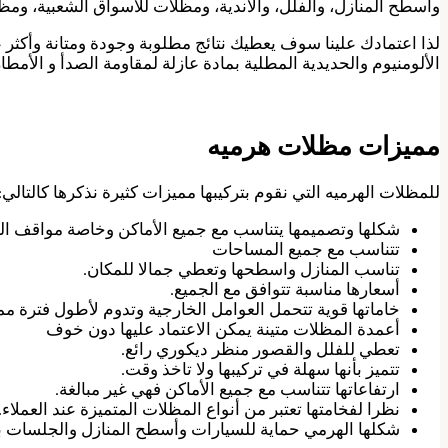
واسطح المنازل، والفلل، والاندية، ومظلات للأسواق الشعبية، ومظ
لذا اعتمادك علينا سوف يعطيك نتائج مطلوبة وجودة ومتانة وأكثر 
الألومنيوم والحديدية المطلية بمادة عازلة لمقاومة الصدأ و الأم
مميزات مظلات هرميه
للمظلات الهرميه التي نقوم بتركيبها مميزات كثيرة نذكرها كالتالي:
شكلها وتصميمها يتناسب مع جميع الأماكن وخاصة مواقف ال
تتناسب مع جميع المساحات
تناسب المنازل واسطحها وتعطي جمالا للمكان.
أسعارها مناسبة تتوافق مع الجميع.
خاماتها قوية تتحمل العوامل الخارجية وتدوم لأطول فترة مم
أعمدة المظلات متينة يمكن الاعتماد عليها دون خوف
تعطي للفلل والقصور منظر ديكوري رائع.
تتميز بأنها سهلة في تركيبها ولا تاخذ وقت.
ارتفاعاتها تتناسب مع جميع الأماكن فهي غير مبالغة.
نظرا لفخامتها تعتبر من أنواع المظلات المتميزة عند العملاء.
شكلها الهرمي حماية للسيارات وأسطح المنازل والجلسات ب