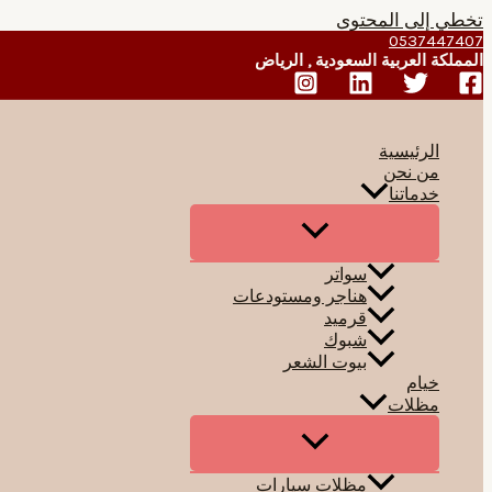
تخطي إلى المحتوى
0537447407
المملكة العربية السعودية , الرياض
الرئيسية
من نحن
خدماتنا
سواتر
هناجر ومستودعات
قرميد
شبوك
بيوت الشعر
خيام
مظلات
مظلات سيارات