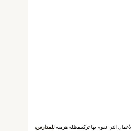
عمال التي نقوم بها تركيبمظله هرميه ل
لمدارس
،