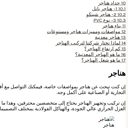
10
حداد هناجر
10.1
1- هناجر بانل
10.2
2- هناجر شينكو
10.3
3- نوع PVC
11
بناء هناجر
12
مواصفات ومميزات هناجر ومستوعات
13
هناجر معدنية
14
لماذا تختار شركتنا لتركيب الهناجر
15
كم ارتفاع الهناجر؟
16
ما هو الهناجر المعدنية؟
17
ما هو شغل الهناجر؟
هناجر
إن كنت تبحث عن هناجر بمواصفات خاصة، فيمكنك التواصل مع أفض
التجارية أو الصناعية على أكمل وجه.
إن تركيب وتجهيز الهناجر يحتاج إلى متخصصين محترفين، وهذا ما ن
العزل الحراري عالي الجودة، والهياكل الفولاذية بمختلف التصميم
هناجر