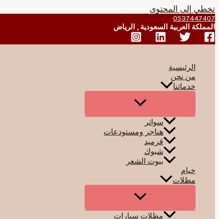
تخطي إلى المحتوى
0537447407
المملكة العربية السعودية , الرياض
الرئيسية
من نحن
خدماتنا
سواتر
هناجر ومستودعات
قرميد
شبوك
بيوت الشعر
خيام
مظلات
مظلات سيارات